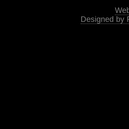
Webs
Designed by 